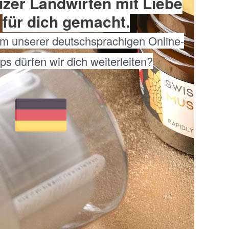
zer Landwirten mit Liebe
für dich gemacht.
m unserer deutschsprachigen Online-
s dürfen wir dich weiterleiten?