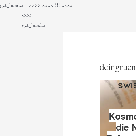
Zum
get_header =>>>> xxxx !!! xxxx
Inhalt
<<<====
springen
get_header
deingrue
Kosme
die 