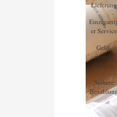
Lieferung
Einzigarti
er Service
Geld-
zurück-
Garantie
Sichere
Bezahlun