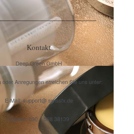
Kontakt
Deep Green GmbH
 oder Anregungen erreichen Sie uns unter:
E-Mail: support@ swissfx.de
Telefon: 030 – 568 38139